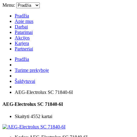
Menu:
Pradžia
Apie mus
Darbai
Patarimai
Akcijos
Karjera
Partneriai
Pradžia
Turime prekyboje
Šaldytuvai
AEG-Electrolux SC 71840-6I
AEG-Electrolux SC 71840-6I
Skaityti 4552 kartai