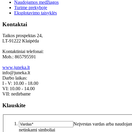
Naudojamos medžiagos
Turime prekyboje
Eksplotavimo taisyklės
Kontaktai
Taikos prospektas 24,
LT-91222 Klaipėda
Kontaktiniai telefonai:
Mob.: 865795591
www.juneka.lt
info@juneka.lt
Darbo laikas:
I - V: 10.00 - 18.00
VI: 10.00 - 14.00
VII: nedirbame
Klauskite
Neįvestas vardas arba naudoja
netinkami simboliai