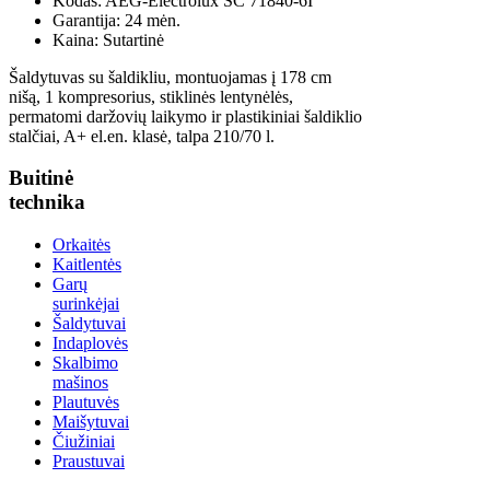
Kodas:
AEG-Electrolux SC 71840-6I
Garantija:
24 mėn.
Kaina:
Sutartinė
Šaldytuvas su šaldikliu, montuojamas į 178 cm
nišą, 1 kompresorius, stiklinės lentynėlės,
permatomi daržovių laikymo ir plastikiniai šaldiklio
stalčiai, A+ el.en. klasė, talpa 210/70 l.
Buitinė
technika
Orkaitės
Kaitlentės
Garų
surinkėjai
Šaldytuvai
Indaplovės
Skalbimo
mašinos
Plautuvės
Maišytuvai
Čiužiniai
Praustuvai