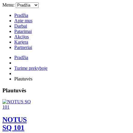
Menu:
Pradžia
Apie mus
Darbai
Patarimai
Akcijos
Karjera
Partneriai
Pradžia
Turime prekyboje
Plautuvės
Plautuvės
NOTUS
SQ 101