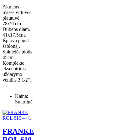
Akmens
masės virtuvės
plautuvė
78x51cm.
Dubens diam.
41x17.5cm.
Išpjova pagal
šabloną .
Spintelės plotis
45cm.
Komplekte
ekscentrinis
uždarymo
ventilis 3 1/2".
…
Kaina:
Sutartinė
FRANKE
ROL 610