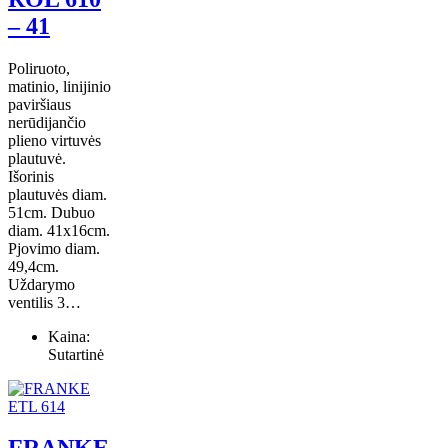
– 41
Poliruoto,
matinio, linijinio
paviršiaus
nerūdijančio
plieno virtuvės
plautuvė.
Išorinis
plautuvės diam.
51cm. Dubuo
diam. 41x16cm.
Pjovimo diam.
49,4cm.
Uždarymo
ventilis 3…
Kaina:
Sutartinė