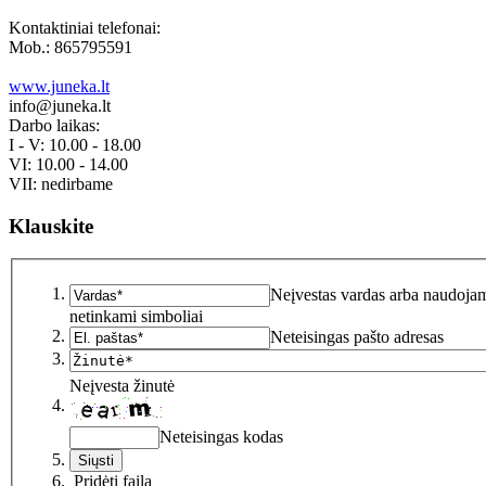
Kontaktiniai telefonai:
Mob.: 865795591
www.juneka.lt
info@juneka.lt
Darbo laikas:
I - V: 10.00 - 18.00
VI: 10.00 - 14.00
VII: nedirbame
Klauskite
Neįvestas vardas arba naudoja
netinkami simboliai
Neteisingas pašto adresas
Neįvesta žinutė
Neteisingas kodas
Pridėti failą