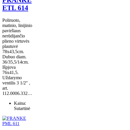
FRANKE
ETL 614
Poliruoto,
matinio, linijinio
paviršiaus
nerūdijančio
plieno virtuvės
plautuvė
78x43,5cm.
Dubuo diam.
36/35,5/14cm.
Išpjova
76x41,5.
Uždarymo
ventilis 3 1/2" ,
art.
112.0006.332…
Kaina:
Sutartinė