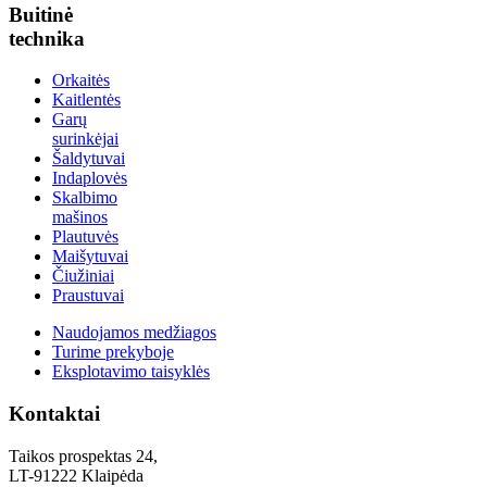
Buitinė
technika
Orkaitės
Kaitlentės
Garų
surinkėjai
Šaldytuvai
Indaplovės
Skalbimo
mašinos
Plautuvės
Maišytuvai
Čiužiniai
Praustuvai
Naudojamos medžiagos
Turime prekyboje
Eksplotavimo taisyklės
Kontaktai
Taikos prospektas 24,
LT-91222 Klaipėda