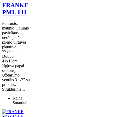
FRANKE
PML 611
Poliruoto,
matinio, linijinio
paviršiaus
nerūdijančio
plieno virtuvės
plautuvė
77x50cm.
Dubuo
41x16cm.
Išpjova pagal
šabloną.
Uždarymo
ventilis 3 1/2" su
priedais.
Struktūrinis…
Kaina:
Sutartinė