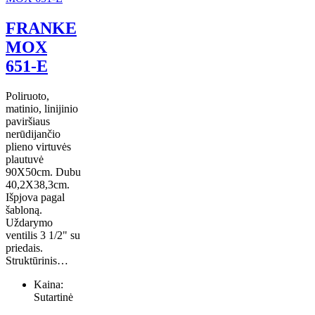
FRANKE
MOX
651-E
Poliruoto,
matinio, linijinio
paviršiaus
nerūdijančio
plieno virtuvės
plautuvė
90X50cm. Dubu
40,2X38,3cm.
Išpjova pagal
šabloną.
Uždarymo
ventilis 3 1/2" su
priedais.
Struktūrinis…
Kaina:
Sutartinė