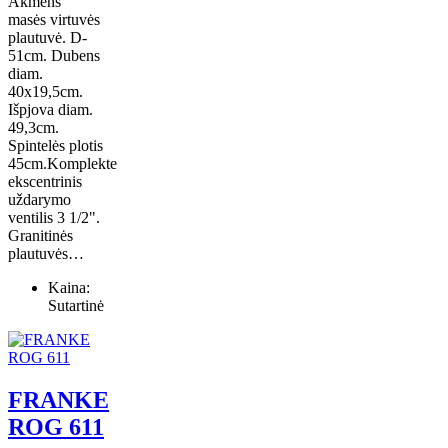
Akmens
masės virtuvės
plautuvė. D-
51cm. Dubens
diam.
40x19,5cm.
Išpjova diam.
49,3cm.
Spintelės plotis
45cm.Komplekte
ekscentrinis
uždarymo
ventilis 3 1/2".
Granitinės
plautuvės…
Kaina:
Sutartinė
FRANKE
ROG 611