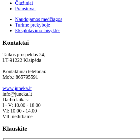
Čiužiniai
Praustuvai
Naudojamos medžiagos
Turime prekyboje
Eksplotavimo taisyklės
Kontaktai
Taikos prospektas 24,
LT-91222 Klaipėda
Kontaktiniai telefonai:
Mob.: 865795591
www.juneka.lt
info@juneka.lt
Darbo laikas:
I - V: 10.00 - 18.00
VI: 10.00 - 14.00
VII: nedirbame
Klauskite