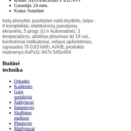
Kodas:
AEG-Electrolux F 45270VI
Garantija:
24 mėn.
Kaina:
Sutartinė
Indų plovyklė, paslėptas vald.skydelis, talpa -
6 komplektai, elektroninių parodymų
ekranėlis, 5 progr. (t.t ir Automatinė), 3
temperatūros, atidėtas plovimas iki 19 val.,
kontroliniai indikatoriai, vidaus apšvietimas,
sąnaudos 7l/ 0,63 kWh, A/A/B, produkto
matmenys AxPxG: 447x 545x494
Buitinė
technika
Orkaitės
Kaitlentės
Garų
surinkėjai
Šaldytuvai
Indaplovės
Skalbimo
mašinos
Plautuvės
Maišytuvai