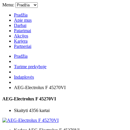
Menu:
Pradžia
Apie mus
Darbai
Patarimai
Akcijos
Karjera
Partneriai
Pradžia
Turime prekyboje
Indaplovės
AEG-Electrolux F 45270VI
AEG-Electrolux F 45270VI
Skaityti 4356 kartai